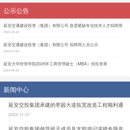
公示公告
延安交通建设投资（集团）有限公司 急需紧缺专业技术人才拟聘用
2025-02-20
延安交通建设投资（集团）有限公司 拟聘用人员公示
2024-07-26
延安大学经管学院2025年工商管理硕士（MBA）招生简章
2024-09-25
新闻中心
延安交投集团承建的枣园大道拓宽改造工程顺利通
2023-11-07
延安交投集团领导班子成员及支部书记讲授专题党