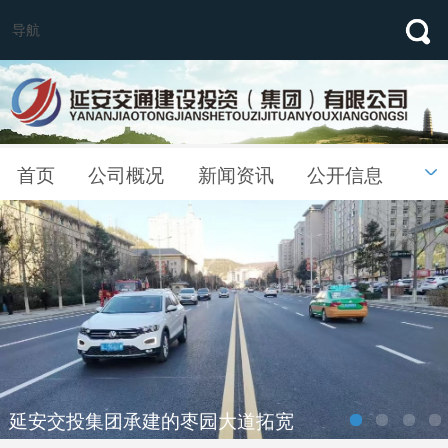
导航
首页
公司概况
新闻资讯
公开信息
工程建设
党群建设
企业文化
采购和招标
联系方式
延安交投集团承建的枣园大道拓宽